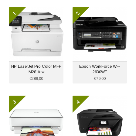
HP LaserJet Pro Color MFP
Epson WorkForce WF-
M281fdw
2630WF
€289,00
€79,00