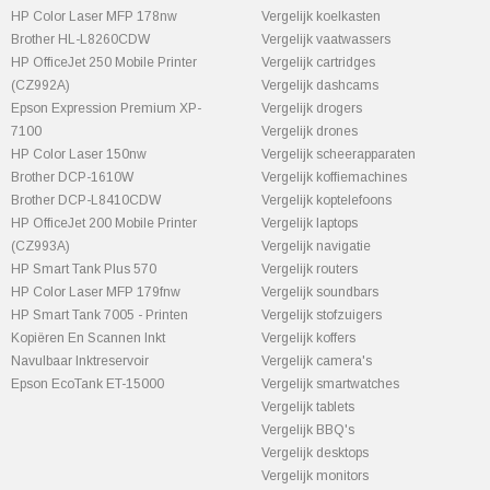
HP Color Laser MFP 178nw
Vergelijk koelkasten
Brother HL-L8260CDW
Vergelijk vaatwassers
HP OfficeJet 250 Mobile Printer
Vergelijk cartridges
(CZ992A)
Vergelijk dashcams
Epson Expression Premium XP-
Vergelijk drogers
7100
Vergelijk drones
HP Color Laser 150nw
Vergelijk scheerapparaten
Brother DCP-1610W
Vergelijk koffiemachines
Brother DCP-L8410CDW
Vergelijk koptelefoons
HP OfficeJet 200 Mobile Printer
Vergelijk laptops
(CZ993A)
Vergelijk navigatie
HP Smart Tank Plus 570
Vergelijk routers
HP Color Laser MFP 179fnw
Vergelijk soundbars
HP Smart Tank 7005 - Printen
Vergelijk stofzuigers
Kopiëren En Scannen Inkt
Vergelijk koffers
Navulbaar Inktreservoir
Vergelijk camera's
Epson EcoTank ET-15000
Vergelijk smartwatches
Vergelijk tablets
Vergelijk BBQ's
Vergelijk desktops
Vergelijk monitors