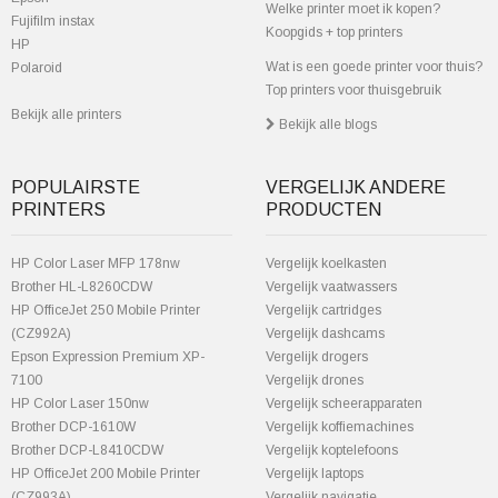
Welke printer moet ik kopen?
Fujifilm instax
Koopgids + top printers
HP
Wat is een goede printer voor thuis?
Polaroid
Top printers voor thuisgebruik
Bekijk alle printers
Bekijk alle blogs
POPULAIRSTE
VERGELIJK ANDERE
PRINTERS
PRODUCTEN
HP Color Laser MFP 178nw
Vergelijk koelkasten
Brother HL-L8260CDW
Vergelijk vaatwassers
HP OfficeJet 250 Mobile Printer
Vergelijk cartridges
(CZ992A)
Vergelijk dashcams
Epson Expression Premium XP-
Vergelijk drogers
7100
Vergelijk drones
HP Color Laser 150nw
Vergelijk scheerapparaten
Brother DCP-1610W
Vergelijk koffiemachines
Brother DCP-L8410CDW
Vergelijk koptelefoons
HP OfficeJet 200 Mobile Printer
Vergelijk laptops
(CZ993A)
Vergelijk navigatie