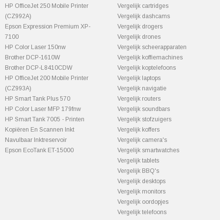
HP OfficeJet 250 Mobile Printer
Vergelijk cartridges
(CZ992A)
Vergelijk dashcams
Epson Expression Premium XP-
Vergelijk drogers
7100
Vergelijk drones
HP Color Laser 150nw
Vergelijk scheerapparaten
Brother DCP-1610W
Vergelijk koffiemachines
Brother DCP-L8410CDW
Vergelijk koptelefoons
HP OfficeJet 200 Mobile Printer
Vergelijk laptops
(CZ993A)
Vergelijk navigatie
HP Smart Tank Plus 570
Vergelijk routers
HP Color Laser MFP 179fnw
Vergelijk soundbars
HP Smart Tank 7005 - Printen
Vergelijk stofzuigers
Kopiëren En Scannen Inkt
Vergelijk koffers
Navulbaar Inktreservoir
Vergelijk camera's
Epson EcoTank ET-15000
Vergelijk smartwatches
Vergelijk tablets
Vergelijk BBQ's
Vergelijk desktops
Vergelijk monitors
Vergelijk oordopjes
Vergelijk telefoons