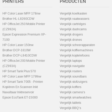
PRINTERS
PRODUCTEN
HP Color Laser MFP 178nw
Vergelijk koelkasten
Brother HL-L8260CDW
Vergelijk vaatwassers
HP OfficeJet 250 Mobile Printer
Vergelijk cartridges
(CZ992A)
Vergelijk dashcams
Epson Expression Premium XP-
Vergelijk drogers
7100
Vergelijk drones
HP Color Laser 150nw
Vergelijk scheerapparaten
Brother DCP-1610W
Vergelijk koffiemachines
Brother DCP-L8410CDW
Vergelijk koptelefoons
HP OfficeJet 200 Mobile Printer
Vergelijk laptops
(CZ993A)
Vergelijk navigatie
HP Smart Tank Plus 570
Vergelijk routers
HP Color Laser MFP 179fnw
Vergelijk soundbars
HP Smart Tank 7005 - Printen
Vergelijk stofzuigers
Kopiëren En Scannen Inkt
Vergelijk koffers
Navulbaar Inktreservoir
Vergelijk camera's
Epson EcoTank ET-15000
Vergelijk smartwatches
Vergelijk tablets
Vergelijk BBQ's