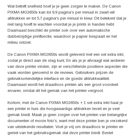
Wat betreft snelheid hoef je je geen zorgen te maken. De Canon
PIXMA MG3650s kan tot 9,9 pagina's per minuut in zwart-wit
afdrukken en tot 5,7 pagina's per minuut in kleur. Dit betekent dat je
niet lang hoeft te wachten voordat je je prints in handen hebt.
Daarnaast beschikt de printer ook over een automatische
dubbelzijdige printfunctie, waardoor je papier bespaart en het
milieu ontziet.
De Canon PIXMA MG3650s wordt geleverd met een set extra inkt,
zodat je direct aan de slag kunt. En als je je afvraagt wat anderen
van deze printer vinden, zijn er verschillende positieve aspecten die
vaak worden genoemd in de reviews. Gebruikers prijzen de
gebruiksvriendelijke interface en de goede afdrukkwaliteit.
Daarnaast wordt het draadloos printen als een groot voordeel
ervaren, omdat dit het gemak van het printen vergroot.
Kortom, met de Canon PIXMA MG3650s + 1 set extra inkt haal je
een printer in huis die hoogwaardige afdrukken levert en je veel
gemak biedt. Maak je geen zorgen over het printen van belangrijke
documenten of mooie foto's, want met deze printer ben je verzekerd
van uitstekende resultaten. Voel je vrij om draadloos te printen en
geniet van het gebruiksgemak dat deze printer biedt. Bestel