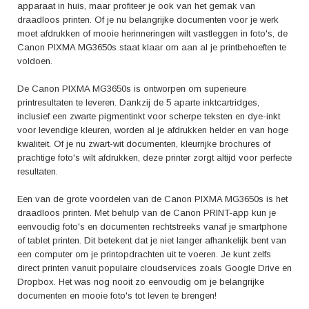
gebruiksgemak dat deze printer biedt. Bestel vandaag nog de Canon
apparaat in huis, maar profiteer je ook van het gemak van
PIXMA MG3650s en ontdek zelf de vele voordelen!
draadloos printen. Of je nu belangrijke documenten voor je werk
moet afdrukken of mooie herinneringen wilt vastleggen in foto's, de
Canon PIXMA MG3650s staat klaar om aan al je printbehoeften te
voldoen.
De Canon PIXMA MG3650s is ontworpen om superieure
printresultaten te leveren. Dankzij de 5 aparte inktcartridges,
inclusief een zwarte pigmentinkt voor scherpe teksten en dye-inkt
voor levendige kleuren, worden al je afdrukken helder en van hoge
kwaliteit. Of je nu zwart-wit documenten, kleurrijke brochures of
prachtige foto's wilt afdrukken, deze printer zorgt altijd voor perfecte
resultaten.
Een van de grote voordelen van de Canon PIXMA MG3650s is het
draadloos printen. Met behulp van de Canon PRINT-app kun je
eenvoudig foto's en documenten rechtstreeks vanaf je smartphone
of tablet printen. Dit betekent dat je niet langer afhankelijk bent van
een computer om je printopdrachten uit te voeren. Je kunt zelfs
direct printen vanuit populaire cloudservices zoals Google Drive en
Dropbox. Het was nog nooit zo eenvoudig om je belangrijke
documenten en mooie foto's tot leven te brengen!