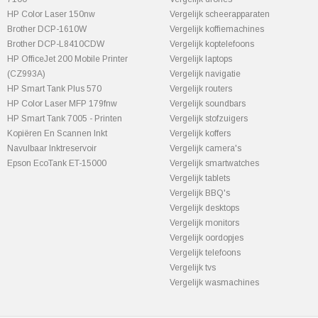
HP Color Laser 150nw
Vergelijk scheerapparaten
Brother DCP-1610W
Vergelijk koffiemachines
Brother DCP-L8410CDW
Vergelijk koptelefoons
HP OfficeJet 200 Mobile Printer
Vergelijk laptops
(CZ993A)
Vergelijk navigatie
HP Smart Tank Plus 570
Vergelijk routers
HP Color Laser MFP 179fnw
Vergelijk soundbars
HP Smart Tank 7005 - Printen
Vergelijk stofzuigers
Kopiëren En Scannen Inkt
Vergelijk koffers
Navulbaar Inktreservoir
Vergelijk camera's
Epson EcoTank ET-15000
Vergelijk smartwatches
Vergelijk tablets
Vergelijk BBQ's
Vergelijk desktops
Vergelijk monitors
Vergelijk oordopjes
Vergelijk telefoons
Vergelijk tvs
Vergelijk wasmachines