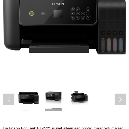
De Epson EcoTank ET-2721 is niet alleen een printer, maar ook meteen