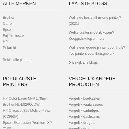
ALLE MERKEN
LAATSTE BLOGS
Brother
Wat is de beste all-in-one printer?
Canon
(2021)
Epson
Welke printer moet ik kopen?
Fujifilm instax
Koopgids + top printers
HP
Wat is een goede printer voor thuis?
Polaroid
Top printers voor thuisgebruik
Bekijk alle printers
Bekijk alle blogs
POPULAIRSTE
VERGELIJK ANDERE
PRINTERS
PRODUCTEN
HP Color Laser MFP 178nw
Vergelijk koelkasten
Brother HL-L8260CDW
Vergelijk vaatwassers
HP OfficeJet 250 Mobile Printer
Vergelijk cartridges
(CZ992A)
Vergelijk dashcams
Epson Expression Premium XP-
Vergelijk drogers
7100
Vergelijk drones