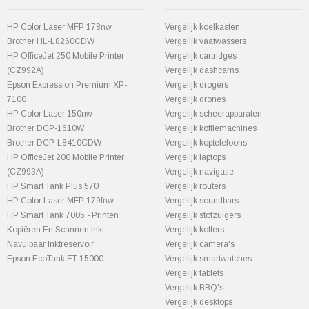
HP Color Laser MFP 178nw
Vergelijk koelkasten
Brother HL-L8260CDW
Vergelijk vaatwassers
HP OfficeJet 250 Mobile Printer
Vergelijk cartridges
(CZ992A)
Vergelijk dashcams
Epson Expression Premium XP-
Vergelijk drogers
7100
Vergelijk drones
HP Color Laser 150nw
Vergelijk scheerapparaten
Brother DCP-1610W
Vergelijk koffiemachines
Brother DCP-L8410CDW
Vergelijk koptelefoons
HP OfficeJet 200 Mobile Printer
Vergelijk laptops
(CZ993A)
Vergelijk navigatie
HP Smart Tank Plus 570
Vergelijk routers
HP Color Laser MFP 179fnw
Vergelijk soundbars
HP Smart Tank 7005 - Printen
Vergelijk stofzuigers
Kopiëren En Scannen Inkt
Vergelijk koffers
Navulbaar Inktreservoir
Vergelijk camera's
Epson EcoTank ET-15000
Vergelijk smartwatches
Vergelijk tablets
Vergelijk BBQ's
Vergelijk desktops