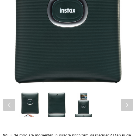
Wil jij de mooiste momenten in directe printvorm vastleggen? Dan is de