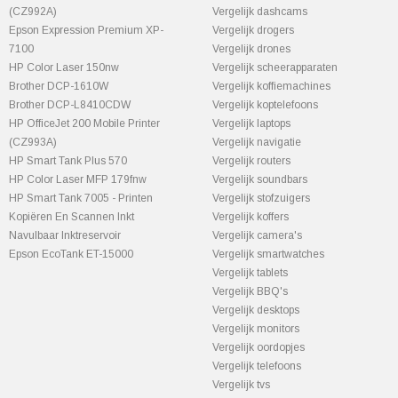
(CZ992A)
Vergelijk dashcams
Epson Expression Premium XP-
Vergelijk drogers
7100
Vergelijk drones
HP Color Laser 150nw
Vergelijk scheerapparaten
Brother DCP-1610W
Vergelijk koffiemachines
Brother DCP-L8410CDW
Vergelijk koptelefoons
HP OfficeJet 200 Mobile Printer
Vergelijk laptops
(CZ993A)
Vergelijk navigatie
HP Smart Tank Plus 570
Vergelijk routers
HP Color Laser MFP 179fnw
Vergelijk soundbars
HP Smart Tank 7005 - Printen
Vergelijk stofzuigers
Kopiëren En Scannen Inkt
Vergelijk koffers
Navulbaar Inktreservoir
Vergelijk camera's
Epson EcoTank ET-15000
Vergelijk smartwatches
Vergelijk tablets
Vergelijk BBQ's
Vergelijk desktops
Vergelijk monitors
Vergelijk oordopjes
Vergelijk telefoons
Vergelijk tvs