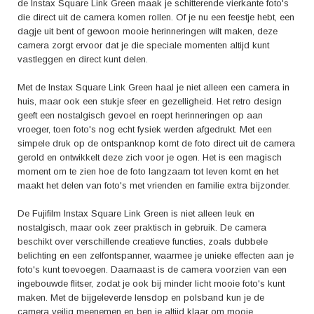
de Instax Square Link Green maak je schitterende vierkante foto's
die direct uit de camera komen rollen. Of je nu een feestje hebt, een
dagje uit bent of gewoon mooie herinneringen wilt maken, deze
camera zorgt ervoor dat je die speciale momenten altijd kunt
vastleggen en direct kunt delen.
Met de Instax Square Link Green haal je niet alleen een camera in
huis, maar ook een stukje sfeer en gezelligheid. Het retro design
geeft een nostalgisch gevoel en roept herinneringen op aan
vroeger, toen foto's nog echt fysiek werden afgedrukt. Met een
simpele druk op de ontspanknop komt de foto direct uit de camera
gerold en ontwikkelt deze zich voor je ogen. Het is een magisch
moment om te zien hoe de foto langzaam tot leven komt en het
maakt het delen van foto's met vrienden en familie extra bijzonder.
De Fujifilm Instax Square Link Green is niet alleen leuk en
nostalgisch, maar ook zeer praktisch in gebruik. De camera
beschikt over verschillende creatieve functies, zoals dubbele
belichting en een zelfontspanner, waarmee je unieke effecten aan je
foto's kunt toevoegen. Daarnaast is de camera voorzien van een
ingebouwde flitser, zodat je ook bij minder licht mooie foto's kunt
maken. Met de bijgeleverde lensdop en polsband kun je de
camera veilig meenemen en ben je altijd klaar om mooie