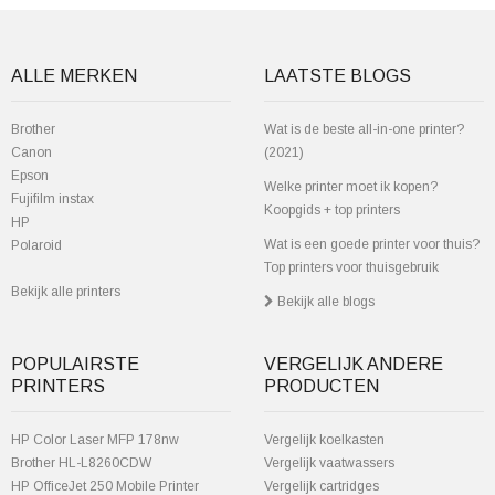
ALLE MERKEN
LAATSTE BLOGS
Brother
Wat is de beste all-in-one printer?
Canon
(2021)
Epson
Welke printer moet ik kopen?
Fujifilm instax
Koopgids + top printers
HP
Wat is een goede printer voor thuis?
Polaroid
Top printers voor thuisgebruik
Bekijk alle printers
Bekijk alle blogs
POPULAIRSTE
VERGELIJK ANDERE
PRINTERS
PRODUCTEN
HP Color Laser MFP 178nw
Vergelijk koelkasten
Brother HL-L8260CDW
Vergelijk vaatwassers
HP OfficeJet 250 Mobile Printer
Vergelijk cartridges