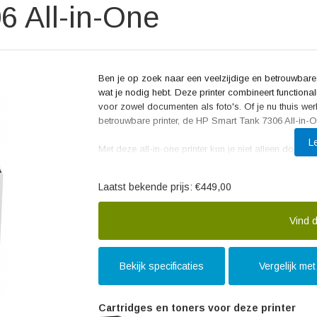
6 All-in-One
Ben je op zoek naar een veelzijdige en betrouwbare
wat je nodig hebt. Deze printer combineert functional
voor zowel documenten als foto's. Of je nu thuis we
betrouwbare printer, de HP Smart Tank 7306 All-in-
L
Met deze all-in-one printer kun je niet alleen docu
je alles wat je nodig hebt binnen handbereik. Het maak
wilt afdrukken of een kopie van je paspoort nodig he
Laatst bekende prijs:
€449,00
moeiteloos doen.
Dankzij de slimme tanktechnologie van HP kun je ja
Vind d
Met de meegeleverde inktflessen kun je tot wel 6000 
als je toch wat extra inkt nodig hebt, is het bijvul
plaats gemakkelijk de inkt bijvullen zonder te morse
Bekijk specificaties
Vergelijk met
Wat deze printer extra speciaal maakt, is de mogeli
eenvoudig afdrukken vanaf je smartphone of tablet,
Cartridges en toners voor deze printer