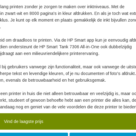
lang printen zonder je zorgen te maken over inktniveaus. Met de
n zwart-wit en 8000 pagina's in kleur afdrukken. En als je toch wat extr
klus. Je kunt op elk moment en plaats gemakkelijk de inkt bijvullen zon
.
heid om draadloos te printen. Via de HP Smart app kun je eenvoudig af
ndien ondersteunt de HP Smart Tank 7306 All-in-One ook dubbelzijdig
jdraagt aan een milieuvriendelijkere printerervaring.
d bij gebruikers vanwege zijn functionaliteit, maar ook vanwege de uits
herpe tekst en levendige kleuren, of je nu documenten of foto's afdrukt.
zen, evenals de betrouwbaarheid en het gebruiksgemak.
en printer in huis die niet alleen betrouwbaar en veelzijdig is, maar o
rkt, studeert of gewoon behoefte hebt aan een printer die alles kan, de
 vandaag nog en geniet van de vele voordelen die deze printer te bieden
Vind de laagste prijs