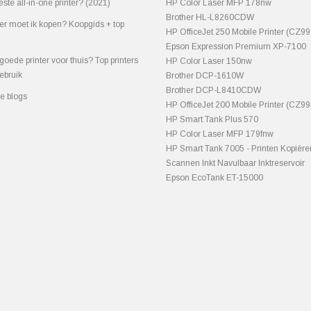
este all-in-one printer? (2021)
HP Color Laser MFP 178nw
Brother HL-L8260CDW
ter moet ik kopen? Koopgids + top
HP OfficeJet 250 Mobile Printer (CZ9
Epson Expression Premium XP-7100
goede printer voor thuis? Top printers
HP Color Laser 150nw
ebruik
Brother DCP-1610W
Brother DCP-L8410CDW
le blogs
HP OfficeJet 200 Mobile Printer (CZ9
HP Smart Tank Plus 570
HP Color Laser MFP 179fnw
HP Smart Tank 7005 - Printen Kopiëre
Scannen Inkt Navulbaar Inktreservoir
Epson EcoTank ET-15000