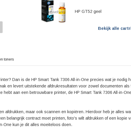
7306 All-in-One ook dubbelzijdig afdrukken, wat nie
milieuvriendelijkere printerervaring.
HP GT52 geel
De HP Smart Tank 7306 All-in-One is niet alleen gelie
vanwege de uitstekende afdrukresultaten. De hoge afd
Bekijk alle cart
of je nu documenten of foto's afdrukt. In reviews wo
betrouwbaarheid en het gebruiksgemak.
Kortom, met de HP Smart Tank 7306 All-in-One haal je
is, maar ook hoogwaardige afdrukresultaten levert. O
printer die alles kan, deze all-in-one printer zal v
en toners
de vele voordelen die deze printer te bieden heeft.
inter? Dan is de HP Smart Tank 7306 All-in-One precies wat je nodig h
mak en levert uitstekende afdrukresultaten voor zowel documenten als f
te hebt aan een betrouwbare printer, de HP Smart Tank 7306 All-in-One
ten afdrukken, maar ook scannen en kopiëren. Hierdoor heb je alles wat
en belangrijk contract moet printen, foto's wilt afdrukken of een kopie v
n-One kun je dit alles moeiteloos doen.