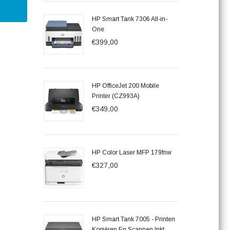
HP Smart Tank 7306 All-in-
One
€399,00
HP OfficeJet 200 Mobile
Printer (CZ993A)
€349,00
HP Color Laser MFP 179fnw
€327,00
HP Smart Tank 7005 - Printen
Kopiëren En Scannen Inkt