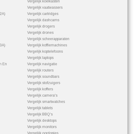
Vergelijk koelkasten
Vergelijk vaatwassers
92A)
Vergelijk cartridges
Vergelijk dashcams
Vergelijk drogers
Vergelijk drones
Vergelijk scheerapparaten
93A)
Vergelijk koffiemachines
Vergelijk koptelefoons
Vergelijk laptops
n En
Vergelijk navigatie
Vergelijk routers
Vergelijk soundbars
Vergelijk stofzuigers
Vergelijk koffers
Vergelijk camera's
Vergelijk smartwatches
Vergelijk tablets
Vergelijk BBQ's
Vergelijk desktops
Vergelijk monitors
Vergelijk oordopjes