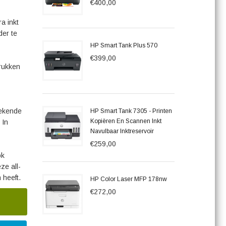
€400,00
a inkt
der te
HP Smart Tank Plus 570
€399,00
drukken
tekende
HP Smart Tank 7305 - Printen
Kopiëren En Scannen Inkt
 In
Navulbaar Inktreservoir
€259,00
ok
ze all-
 heeft.
HP Color Laser MFP 178nw
€272,00