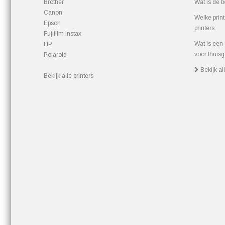
Brother
Wat is de b
Canon
Welke prin
Epson
printers
Fujifilm instax
Wat is een 
HP
voor thuisg
Polaroid
Bekijk al
Bekijk alle printers