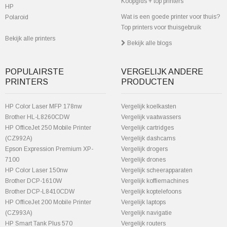
Koopgids + top printers
HP
Wat is een goede printer voor thuis?
Polaroid
Top printers voor thuisgebruik
Bekijk alle printers
Bekijk alle blogs
POPULAIRSTE
VERGELIJK ANDERE
PRINTERS
PRODUCTEN
HP Color Laser MFP 178nw
Vergelijk koelkasten
Brother HL-L8260CDW
Vergelijk vaatwassers
HP OfficeJet 250 Mobile Printer
Vergelijk cartridges
(CZ992A)
Vergelijk dashcams
Epson Expression Premium XP-
Vergelijk drogers
7100
Vergelijk drones
HP Color Laser 150nw
Vergelijk scheerapparaten
Brother DCP-1610W
Vergelijk koffiemachines
Brother DCP-L8410CDW
Vergelijk koptelefoons
HP OfficeJet 200 Mobile Printer
Vergelijk laptops
(CZ993A)
Vergelijk navigatie
HP Smart Tank Plus 570
Vergelijk routers