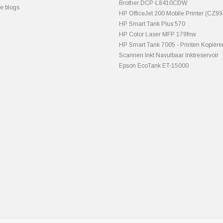
Brother DCP-L8410CDW
le blogs
HP OfficeJet 200 Mobile Printer (CZ9
HP Smart Tank Plus 570
HP Color Laser MFP 179fnw
HP Smart Tank 7005 - Printen Kopiëre
Scannen Inkt Navulbaar Inktreservoir
Epson EcoTank ET-15000