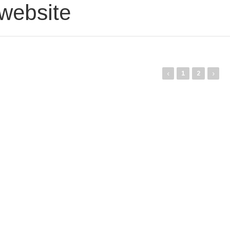
 website
‹
›
1
2