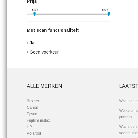
Prijs
€
30
€
800
Met scan functionaliteit
Ja
Geen voorkeur
ALLE MERKEN
LAATS
Brother
Wat is de b
Canon
Welke prin
Epson
printers
Fujifilm instax
Wat is een 
HP
voor thuisg
Polaroid