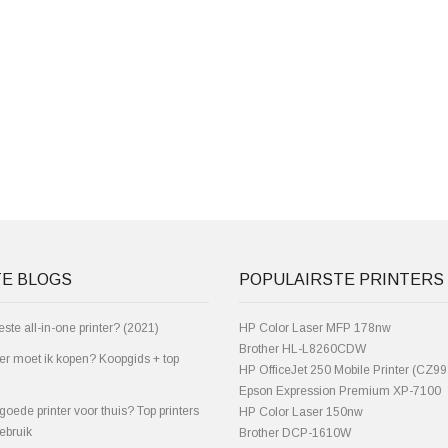
TE BLOGS
POPULAIRSTE PRINTERS
este all-in-one printer? (2021)
HP Color Laser MFP 178nw
Brother HL-L8260CDW
ter moet ik kopen? Koopgids + top
HP OfficeJet 250 Mobile Printer (CZ9
Epson Expression Premium XP-7100
goede printer voor thuis? Top printers
HP Color Laser 150nw
ebruik
Brother DCP-1610W